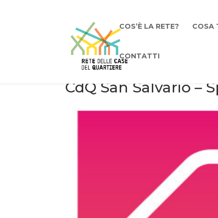
COS’È LA RETE?
COSA 
CONTATTI
CdQ San Salvario – Sp