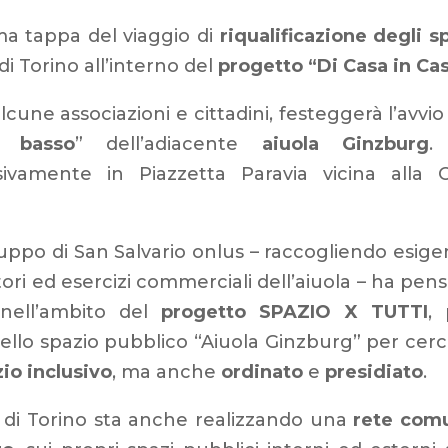
ma tappa del viaggio di
riqualificazione degli s
i Torino all’interno del
progetto “Di Casa in Ca
cune associazioni e cittadini, festeggerà l’avvio
l basso
” dell’adiacente
aiuola Ginzburg
.
ssivamente in
Piazzetta Paravia vicina alla 
luppo di San Salvario onlus – raccogliendo esig
ori ed esercizi commerciali dell’aiuola – ha pen
 nell’ambito del
progetto SPAZIO X TUTTI
, 
ello spazio pubblico “Aiuola Ginzburg” per cer
io inclusivo
, ma anche
ordinato
e
presidiato
.
e di Torino sta anche realizzando una
rete com