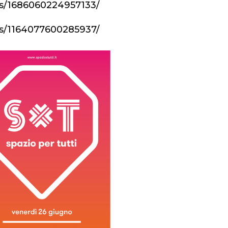
s/1686060224957133/
s/1164077600285937/