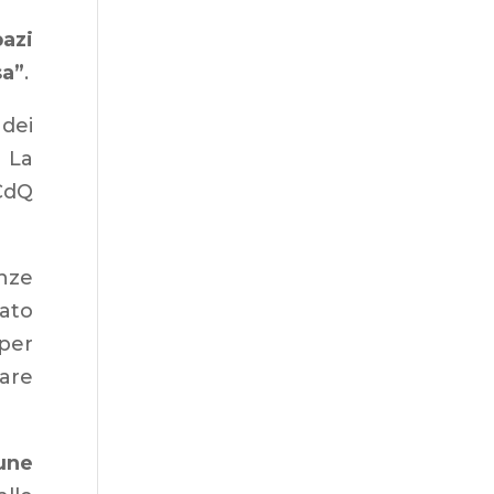
pazi
sa”
.
 dei
 La
CdQ
enze
sato
per
care
une