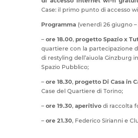
di accesso
internet wi-fi gratui
Case: il primo punto di accesso wi
Programma
(venerdì
26 giugno – 
–
ore 18.00
,
progetto Spazio x Tut
quartiere con la partecipazione d
di restyling dell’aiuola Ginzburg 
Spazio Pubblico;
–
ore 18.30
,
progetto Di Casa in 
Case del Quartiere di Torino;
–
ore 19.30
,
aperitivo
di raccolta f
–
ore 21.30
, Federico Sirianni e Cl