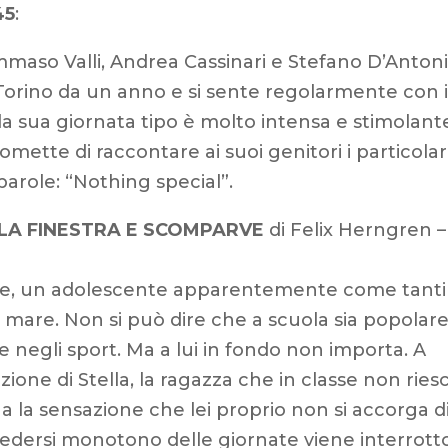
45
:
ommaso Valli, Andrea Cassinari e Stefano D’Antoni
Torino da un anno e si sente regolarmente con 
la sua giornata tipo è molto intensa e stimolant
mette di raccontare ai suoi genitori i particolar
 parole: “Nothing special”.
LLA FINESTRA E SCOMPARVE
di Felix Herngren –
hele, un adolescente apparentemente come tanti
ul mare. Non si può dire che a scuola sia popolare
le negli sport. Ma a lui in fondo non importa. A
ione di Stella, la ragazza che in classe non ries
 la sensazione che lei proprio non si accorga d
cedersi monotono delle giornate viene interrott