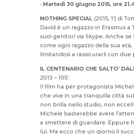
•
Martedì 30 giugno 2015, ore 21.
NOTHING SPECIAL
(2015, 1′) di T
David è un ragazzo in Erasmus a 
suoi genitori via Skype. Anche se 
come ogni ragazzo della sua età, o
limitandosi a rassicurarli con due
IL CENTENARIO CHE SALTO’ DA
2013 – 105′.
Il film ha per protagonista Mic
che vive in una tranquilla città s
non brilla nello studio, non eccel
Michele basterebbe avere l’attenz
a smettere di guardare. Eppure ha
lui. Ma ecco che un giorno il suc