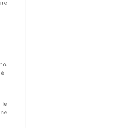
are
no.
 è
 le
nne