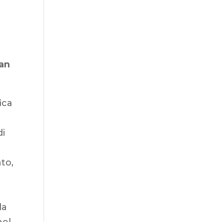
San
ica
di
to,
la
nel