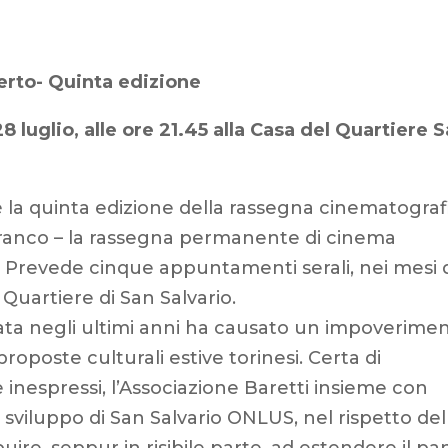
erto- Quinta edizione
28 luglio, alle ore 21.45 alla Casa del Quartiere 
la quinta edizione della rassegna cinematograf
Franco – la rassegna permanente di cinema
ti. Prevede cinque appuntamenti serali, nei mesi 
 Quartiere di San Salvario.
ta negli ultimi anni ha causato un impoverimen
roposte culturali estive torinesi. Certa di
e inespressi, l’Associazione Baretti insieme con
 sviluppo di San Salvario ONLUS, nel rispetto del
uire, seppur in risibile parte, ad estendere il pa