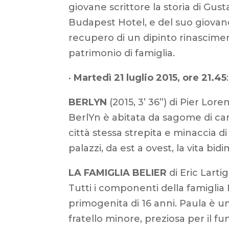
giovane scrittore la storia di Gus
Budapest Hotel, e del suo giovane 
recupero di un dipinto rinascime
patrimonio di famiglia.
•
Martedì 21 luglio 2015, ore 21.45
:
BERLYN
(2015, 3’ 36”) di Pier Lor
BerlYn è abitata da sagome di car
città stessa strepita e minaccia di 
palazzi, da est a ovest, la vita bi
LA FAMIGLIA BELIER
di Eric Larti
Tutti i componenti della famiglia
primogenita di 16 anni. Paula è un’
fratello minore, preziosa per il f