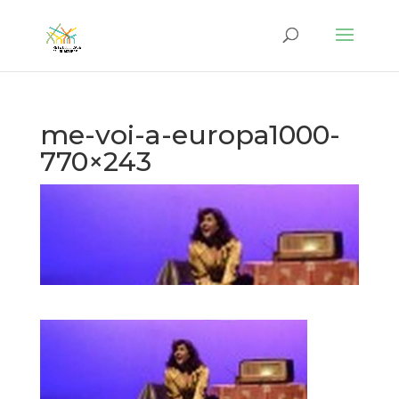
me-voi-a-europa1000-
770×243