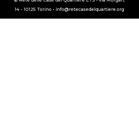
© Rete delle Case del Quartiere ETS • via Morgari,
14 - 10125 Torino • info@retecasedelquartiere.org