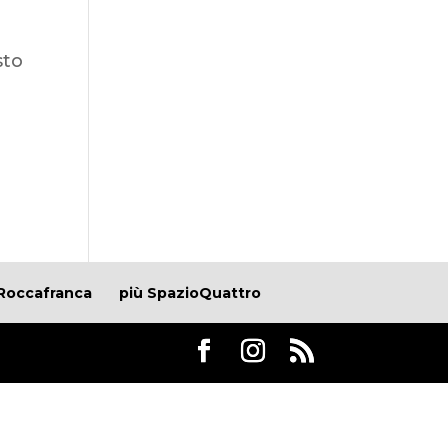
sto
Roccafranca
più SpazioQuattro