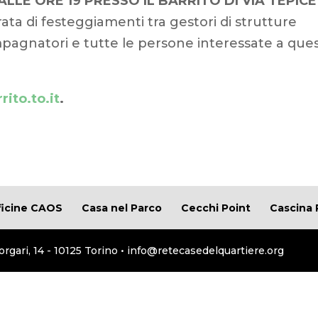
LE ORE 19 PRESSO IL BARRITO DI VIA TEPICE
ata di festeggiamenti tra gestori di strutture
compagnatori e tutte le persone interessate a que
rito.to.it
.
ficine CAOS
Casa nel Parco
Cecchi Point
Cascina 
orgari, 14 - 10125 Torino • info@retecasedelquartiere.org