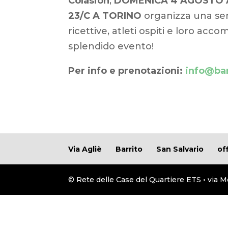
Colasion
,
DOMENICA 4 AGOSTO AL
23/C A TORINO
organizza una ser
ricettive, atleti ospiti e loro ac
splendido evento!
Per info e prenotazioni:
info@bar
Via Agliè
Barrito
San Salvario
of
© Rete delle Case del Quartiere ETS • via M